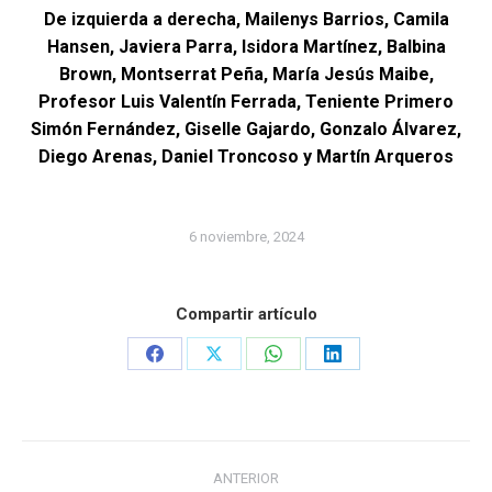
De izquierda a derecha, Mailenys Barrios, Camila
Hansen, Javiera Parra, Isidora Martínez, Balbina
Brown, Montserrat Peña, María Jesús Maibe,
Profesor Luis Valentín Ferrada, Teniente Primero
Simón Fernández, Giselle Gajardo, Gonzalo Álvarez,
Diego
Arenas, Daniel Troncoso y Martín Arqueros
6 noviembre, 2024
Compartir artículo
Share
Share
Share
Share
on
on
on
on
Facebook
X
WhatsApp
LinkedIn
Navegación
ANTERIOR