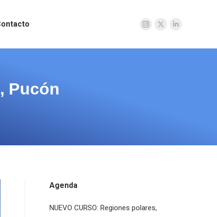
ontacto
Instagram
X
Linkedin
page
page
page
opens
opens
opens
in
in
in
new
new
new
, Pucón
window
window
window
Agenda
NUEVO CURSO: Regiones polares,