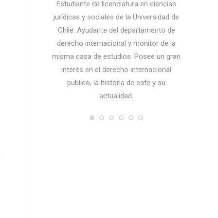
ra en Ciencias
Estudiante de licenciatura en ciencias
Abogada d
a Universidad de
jurídicas y sociales de la Universidad de
desempeña
partamento de
Chile. Ayudante del departamento de
del 
 la Facultad de
derecho internacional y monitor de la
Internac
dad de Chile.
misma casa de estudios. Posee un gran
grado 
interés en el derecho internacional
estableci
publico, la historia de este y su
Antártico
actualidad.
implica
medioam