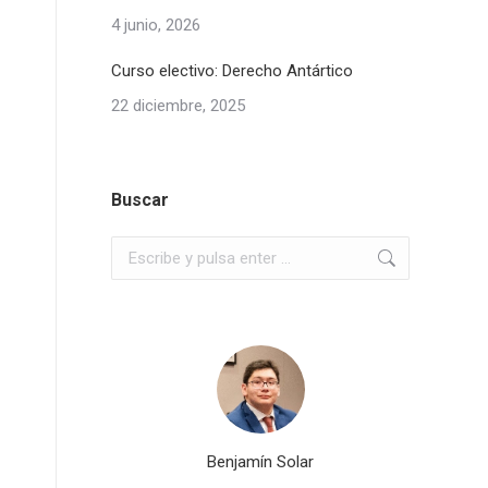
4 junio, 2026
Curso electivo: Derecho Antártico
22 diciembre, 2025
Buscar
Buscar:
al Tapia
Benjamín Solar
D