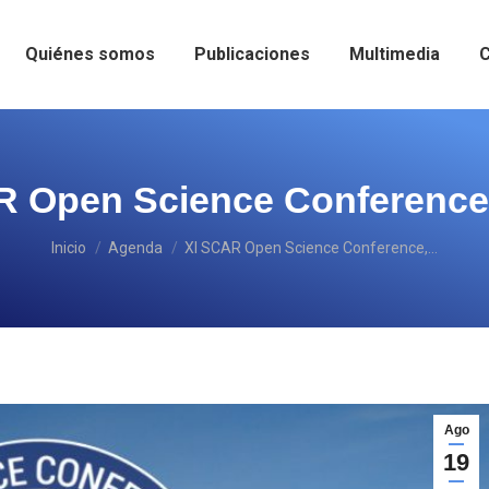
Quiénes somos
Publicaciones
Multimedia
C
R Open Science Conference
Estás aquí:
Inicio
Agenda
XI SCAR Open Science Conference,…
Ago
19