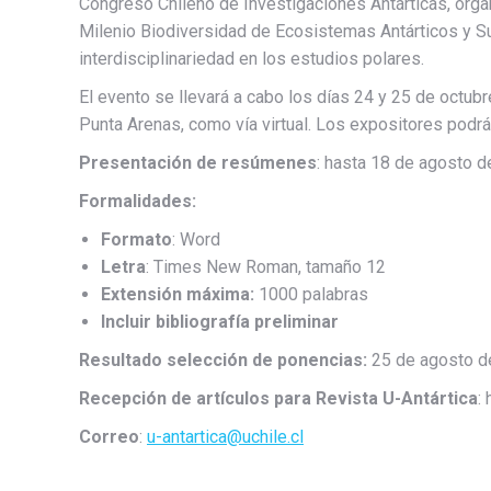
Congreso Chileno de Investigaciones Antárticas, organi
Milenio Biodiversidad de Ecosistemas Antárticos y Su
interdisciplinariedad en los estudios polares.
El evento se llevará a cabo los días 24 y 25 de octubr
Punta Arenas, como vía virtual. Los expositores podr
Presentación de resúmenes
: hasta 18 de agosto 
Formalidades:
Formato
: Word
Letra
: Times New Roman, tamaño 12
Extensión máxima:
1000 palabras
Incluir bibliografía preliminar
Resultado selección de ponencias:
25 de agosto d
Recepción de artículos para Revista U-Antártica
:
Correo
:
u-antartica@uchile.cl