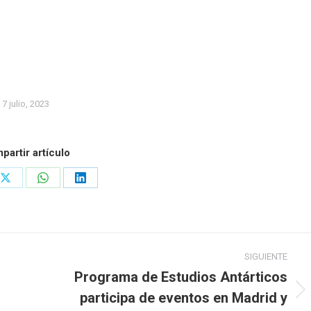
7 julio, 2023
partir artículo
Share
Share
Share
on
on
on
ook
X
WhatsApp
LinkedIn
SIGUIENTE
Programa de Estudios Antárticos
participa de eventos en Madrid y
Publicación