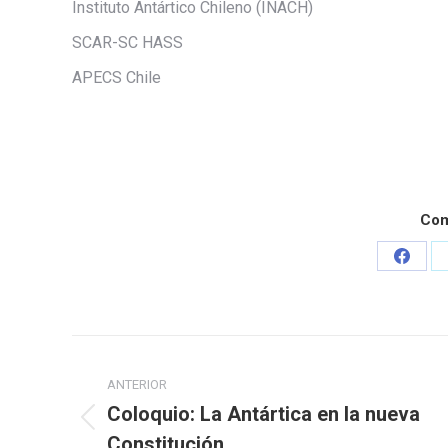
Instituto Antártico Chileno (INACH)
SCAR-SC HASS
APECS Chile
Com
Share
on
Faceb
Navegación
ANTERIOR
entre
Coloquio: La Antártica en la nueva
Publicación
publicaciones
Constitución