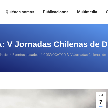
Quiénes somos
Publicaciones
Multimedia
C
V Jornadas Chilenas de De
Estás aquí:
Inicio
Eventos pasados
CONVOCATORIA: V Jornadas Chilenas de
Jul
7