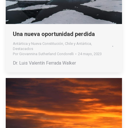
Una nueva oportunidad perdida
Antártica y Nueva Constitución
,
Chile y Antártica
,
Destacados
Por
Giovannina Sutherland Condorelli
24 mayo, 2023
Dr. Luis Valentín Ferrada Walker