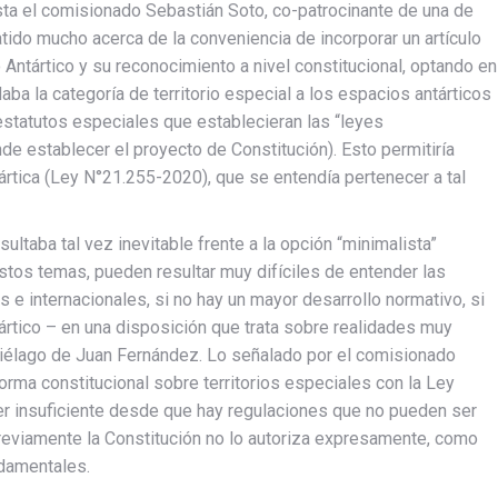
esta el comisionado Sebastián Soto, co-patrocinante de una de
atido mucho acerca de la conveniencia de incorporar un artículo
 Antártico y su reconocimiento a nivel constitucional, optando en
daba la categoría de territorio especial a los espacios antárticos
 estatutos especiales que establecieran las “leyes
de establecer el proyecto de Constitución). Esto permitiría
tártica (Ley N°21.255-2020), que se entendía pertenecer a tal
ltaba tal vez inevitable frente a la opción “minimalista”
stos temas, pueden resultar muy difíciles de entender las
s e internacionales, si no hay un mayor desarrollo normativo, si
tártico – en una disposición que trata sobre realidades muy
piélago de Juan Fernández. Lo señalado por el comisionado
orma constitucional sobre territorios especiales con la Ley
ser insuficiente desde que hay regulaciones que no pueden ser
reviamente la Constitución no lo autoriza expresamente, como
ndamentales.