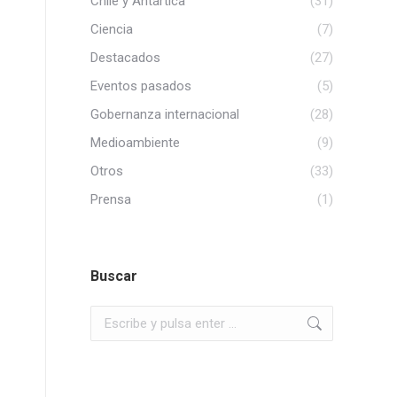
Chile y Antártica
(31)
Ciencia
(7)
Destacados
(27)
Eventos pasados
(5)
Gobernanza internacional
(28)
Medioambiente
(9)
Otros
(33)
Prensa
(1)
Buscar
Buscar: