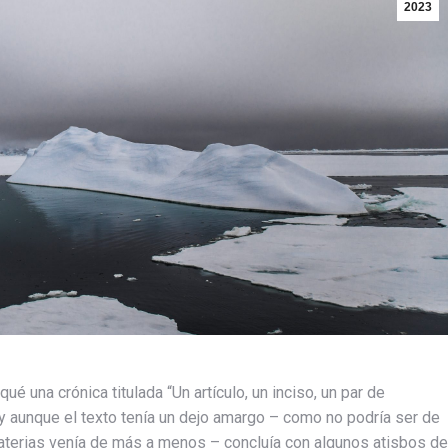
2023
é una crónica titulada “Un artículo, un inciso, un par de
 y aunque el texto tenía un dejo amargo – como no podría ser de
 materias venía de más a menos – concluía con algunos atisbos de