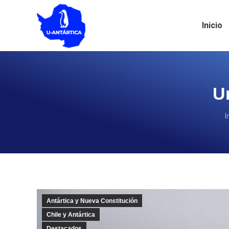
Inicio
U
E
I
Antártica y Nueva Constitución
Chile y Antártica
Destacados