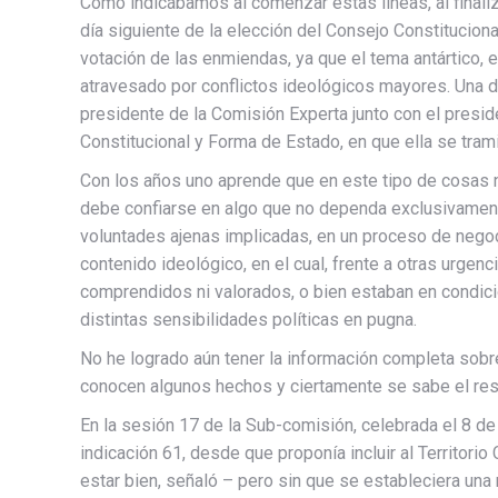
Como indicábamos al comenzar estas líneas, al finaliza
día siguiente de la elección del Consejo Constitucion
votación de las enmiendas, ya que el tema antártico,
atravesado por conflictos ideológicos mayores. Una de
presidente de la Comisión Experta junto con el presi
Constitucional y Forma de Estado, en que ella se tram
Con los años uno aprende que en este tipo de cosas
debe confiarse en algo que no dependa exclusivament
voluntades ajenas implicadas, en un proceso de nego
contenido ideológico, en el cual, frente a otras urgen
comprendidos ni valorados, o bien estaban en condicio
distintas sensibilidades políticas en pugna.
No he logrado aún tener la información completa sobr
conocen algunos hechos y ciertamente se sabe el resu
En la sesión 17 de la Sub-comisión, celebrada el 8 de
indicación 61, desde que proponía incluir al Territorio 
estar bien, señaló – pero sin que se estableciera una m