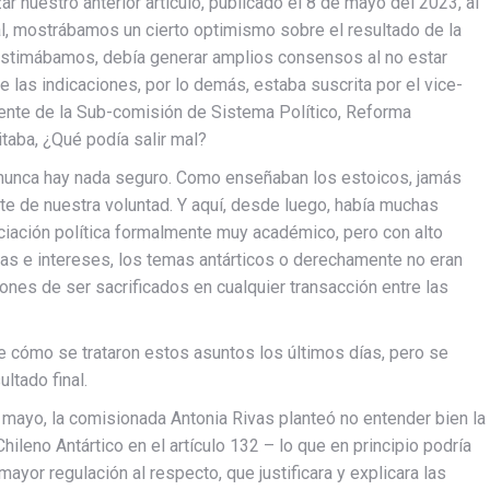
r nuestro anterior artículo, publicado el 8 de mayo del 2023, al
al, mostrábamos un cierto optimismo sobre el resultado de la
 estimábamos, debía generar amplios consensos al no estar
 las indicaciones, por lo demás, estaba suscrita por el vice-
dente de la Sub-comisión de Sistema Político, Reforma
itaba, ¿Qué podía salir mal?
 nunca hay nada seguro. Como enseñaban los estoicos, jamás
e de nuestra voluntad. Y aquí, desde luego, había muchas
ciación política formalmente muy académico, pero con alto
cias e intereses, los temas antárticos o derechamente no eran
nes de ser sacrificados en cualquier transacción entre las
e cómo se trataron estos asuntos los últimos días, pero se
ltado final.
 mayo, la comisionada Antonia Rivas planteó no entender bien la
Chileno Antártico en el artículo 132 – lo que en principio podría
ayor regulación al respecto, que justificara y explicara las