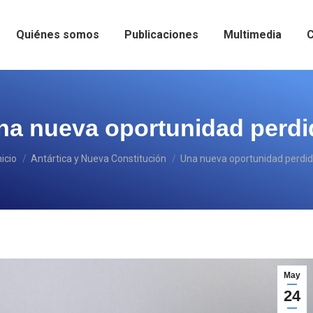
Quiénes somos
Publicaciones
Multimedia
C
na nueva oportunidad perdi
stás aquí:
nicio
Antártica y Nueva Constitución
Una nueva oportunidad perdi
May
24