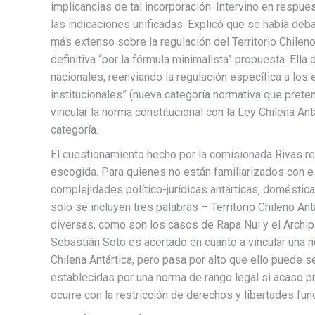
implicancias de tal incorporación. Intervino en respu
las indicaciones unificadas. Explicó que se había deb
más extenso sobre la regulación del Territorio Chileno
definitiva “por la fórmula minimalista” propuesta. Ella 
nacionales, reenviando la regulación específica a los
institucionales” (nueva categoría normativa que preten
vincular la norma constitucional con la Ley Chilena An
categoría.
El cuestionamiento hecho por la comisionada Rivas resu
escogida. Para quienes no están familiarizados con e
complejidades político-jurídicas antárticas, doméstica
solo se incluyen tres palabras – Territorio Chileno An
diversas, como son los casos de Rapa Nui y el Archi
Sebastián Soto es acertado en cuanto a vincular una n
Chilena Antártica, pero pasa por alto que ello puede 
establecidas por una norma de rango legal si acaso p
ocurre con la restricción de derechos y libertades fu