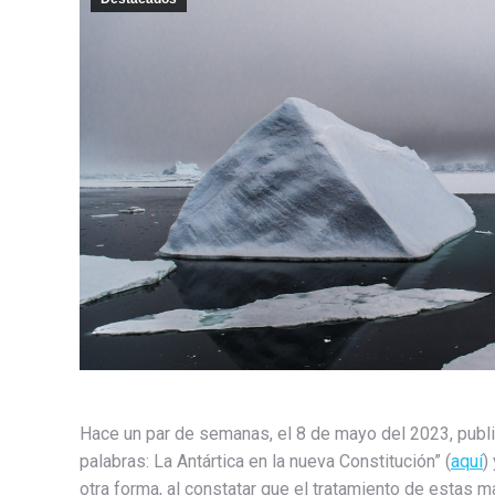
Hace un par de semanas, el 8 de mayo del 2023, publiqu
palabras: La Antártica en la nueva Constitución” (
aquí
)
otra forma, al constatar que el tratamiento de estas