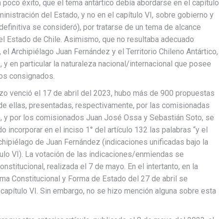
n poco éxito, que el tema antártico debía abordarse en el capítulo
inistración del Estado, y no en el capítulo VI, sobre gobierno y
 definitiva se consideró), por tratarse de un tema de alcance
del Estado de Chile. Asimismo, que no resultaba adecuado
 el Archipiélago Juan Fernández y el Territorio Chileno Antártico,
 y en particular la naturaleza nacional/internacional que posee
cios consignados.
lazo venció el 17 de abril del 2023, hubo más de 900 propuestas
de ellas, presentadas, respectivamente, por las comisionadas
em, y por los comisionados Juan José Ossa y Sebastián Soto, se
 incorporar en el inciso 1° del artículo 132 las palabras “y el
Archipiélago de Juan Fernández (indicaciones unificadas bajo la
lo VI). La votación de las indicaciones/enmiendas se
titucional, realizada el 7 de mayo. En el intertanto, en la
ma Constitucional y Forma de Estado del 27 de abril se
 capítulo VI. Sin embargo, no se hizo mención alguna sobre esta