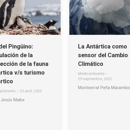
del Pingüino:
La Antártica como
lación de la
sensor del Cambio
ección de la fauna
Climático
rtica v/s turismo
Medioambiente
29 septiembre, 2022
rtico
Montserrat Peña Marambi
ambiente
25 abril, 2023
 Jesús Maibe