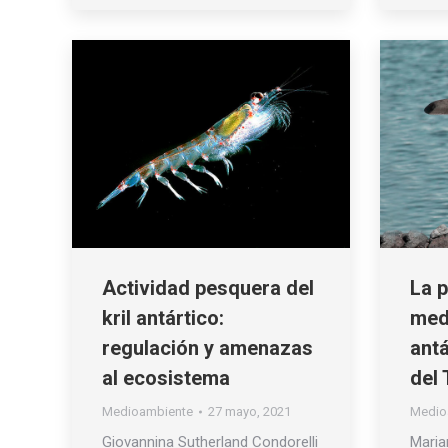
Actividad pesquera del
La p
kril antártico:
med
regulación y amenazas
antá
al ecosistema
del 
Medioambiente
27 mayo, 2021
Medio
Giovannina Sutherland Condorelli
Maria