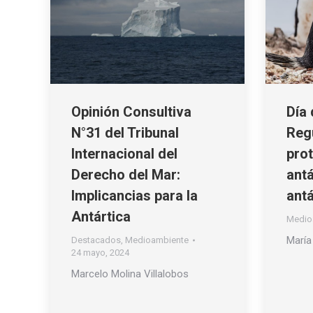
Opinión Consultiva
Día 
N°31 del Tribunal
Regu
Internacional del
prot
Derecho del Mar:
antá
Implicancias para la
antá
Antártica
Medio
María
Destacados
,
Medioambiente
24 mayo, 2024
Marcelo Molina Villalobos