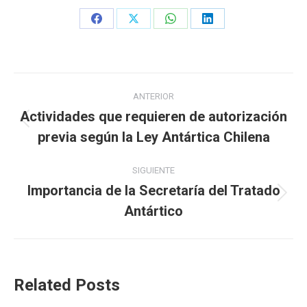
Share
Share
Share
Share
on
on
on
on
Facebook
X
WhatsApp
LinkedIn
Navegación
ANTERIOR
entre
Actividades que requieren de autorización
Publicación
previa según la Ley Antártica Chilena
publicaciones
anterior:
SIGUIENTE
Importancia de la Secretaría del Tratado
Publicación
Antártico
siguiente:
Related Posts