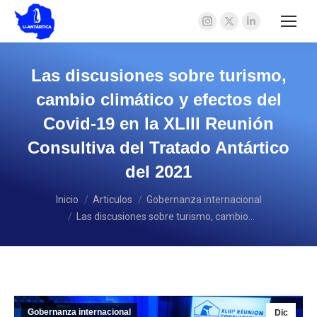
Instagram
X
Linkedin
page
page
page
opens
opens
opens
Las discusiones sobre turismo,
in
in
in
cambio climático y efectos del
new
new
new
Covid-19 en la XLIII Reunión
window
window
window
Consultiva del Tratado Antártico
del 2021
Estás aquí:
Inicio
Articulos
Gobernanza internacional
Las discusiones sobre turismo, cambio…
Gobernanza internacional
Dic