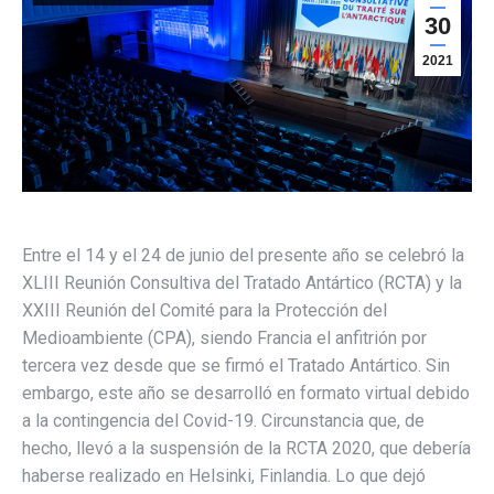
30
2021
Entre el 14 y el 24 de junio del presente año se celebró la
XLIII Reunión Consultiva del Tratado Antártico (RCTA) y la
XXIII Reunión del Comité para la Protección del
Medioambiente (CPA), siendo Francia el anfitrión por
tercera vez desde que se firmó el Tratado Antártico. Sin
embargo, este año se desarrolló en formato virtual debido
a la contingencia del Covid-19. Circunstancia que, de
hecho, llevó a la suspensión de la RCTA 2020, que debería
haberse realizado en Helsinki, Finlandia. Lo que dejó