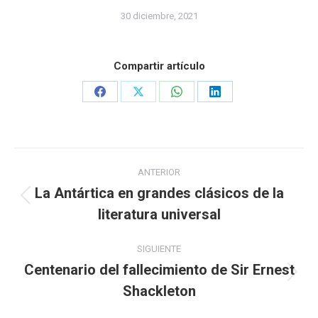
30 diciembre, 2021
Compartir artículo
Share
Share
Share
Share
on
on
on
on
Facebook
X
WhatsApp
LinkedIn
Navegación
ANTERIOR
entre
La Antártica en grandes clásicos de la
Publicación
literatura universal
publicaciones
anterior:
SIGUIENTE
Centenario del fallecimiento de Sir Ernest
Publicación
Shackleton
siguiente: