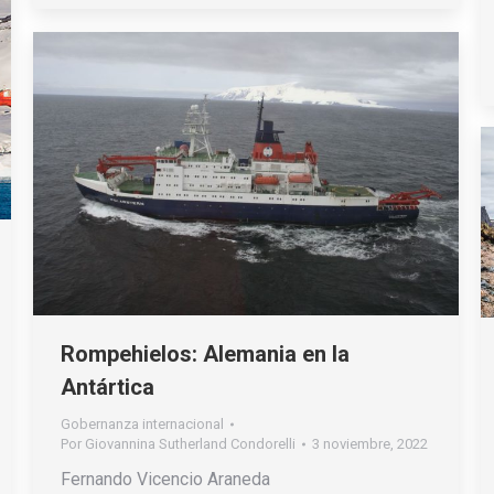
Rompehielos: Alemania en la
Antártica
Gobernanza internacional
Por
Giovannina Sutherland Condorelli
3 noviembre, 2022
Fernando Vicencio Araneda