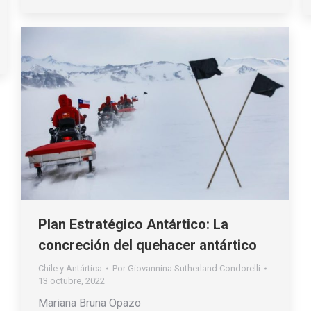
Plan Estratégico Antártico: La
concreción del quehacer antártico
Chile y Antártica
Por
Giovannina Sutherland Condorelli
13 octubre, 2022
Mariana Bruna Opazo