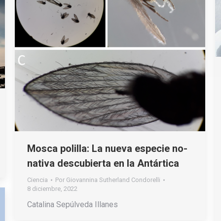
Mosca polilla: La nueva especie no-
nativa descubierta en la Antártica
Ciencia
Por
Giovannina Sutherland Condorelli
8 diciembre, 2022
Catalina Sepúlveda Illanes