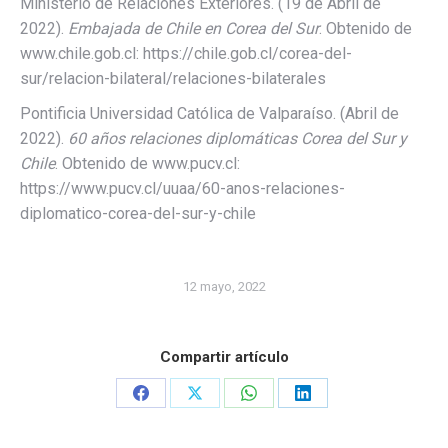
Ministerio de Relaciones Exteriores. (19 de Abril de
2022).
Embajada de Chile en Corea del Sur
. Obtenido de
www.chile.gob.cl: https://chile.gob.cl/corea-del-
sur/relacion-bilateral/relaciones-bilaterales
Pontificia Universidad Católica de Valparaíso. (Abril de
2022).
60 años relaciones diplomáticas Corea del Sur y
Chile
. Obtenido de www.pucv.cl:
https://www.pucv.cl/uuaa/60-anos-relaciones-
diplomatico-corea-del-sur-y-chile
12 mayo, 2022
Compartir artículo
Share
Share
Share
Share
on
on
on
on