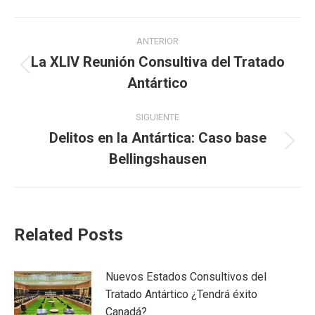
Facebook
X
WhatsApp
LinkedIn
Navegación
ANTERIOR
entre
La XLIV Reunión Consultiva del Tratado
Publicación
Antártico
publicaciones
anterior:
SIGUIENTE
Delitos en la Antártica: Caso base
Publicación
Bellingshausen
siguiente:
Related Posts
Nuevos Estados Consultivos del
Tratado Antártico ¿Tendrá éxito
Canadá?