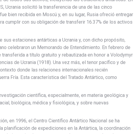
S, Ucrania solicitó la transferencia de una de las cinco
fue bien recibida en Moscú y, en su lugar, Rusia ofreció entregar
ara cumplir con su obligación de transferir 16.37% de los activos
e sus estaciones antárticas a Ucrania y, con dicho propósito,
niano celebraron un Memorando de Entendimiento. En febrero de
 transferida a título gratuito y rebautizada en honor a Volodymyr
ncias de Ucrania (1918). Una vez más, el tenor pacífico y de
contexto donde las relaciones internacionales recién
rra Fría. Esta característica del Tratado Antártico, como
nvestigación científica, especialmente, en materia geológica y
cial, biológica, médica y fisiológica, y sobre nuevas
ón, en 1996, el Centro Científico Antártico Nacional se ha
la planificación de expediciones en la Antártica, la coordinación