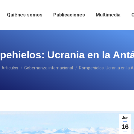
Quiénes somos
Publicaciones
Multimedia
C
ehielos: Ucrania en la Antá
aquí:
Articulos
Gobernanza internacional
Rompehielos: Ucrania en la A
Jun
16