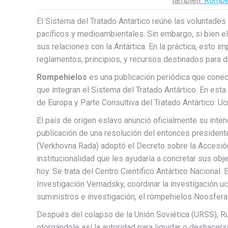
también:
Rompeh
El Sistema del Tratado Antártico reúne las voluntades
pacíficos y medioambientales. Sin embargo, si bien el 
sus relaciones con la Antártica. En la práctica, esto i
reglamentos, principios, y recursos destinados para d
Rompehielos
es una publicación periódica que conect
que integran el Sistema del Tratado Antártico. En es
de Europa y Parte Consultiva del Tratado Antártico: Ucr
El país de origen eslavo anunció oficialmente su intenc
publicación de una resolución del entonces president
(Verkhovna Rada) adoptó el Decreto sobre la Accesión 
institucionalidad que les ayudaría a concretar sus obj
hoy. Se trata del Centro Científico Antártico Nacional.
Investigación Vernadsky, coordinar la investigación uc
suministros e investigación, el rompehielos Noosfera
Después del colapso de la Unión Soviética (URSS), R
otorgándole así la autoridad para liquidar o deshacers