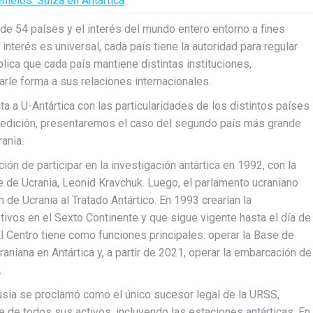
ielos: Suiza en Antártica
 de 54 países y el interés del mundo entero entorno a fines
interés es universal, cada país tiene la autoridad para regular
mplica que cada país mantiene distintas instituciones,
arle forma a sus relaciones internacionales.
a a U-Antártica con las particularidades de los distintos países
ta edición, presentaremos el caso del segundo país más grande
ania.
ión de participar en la investigación antártica en 1992, con la
e de Ucrania, Leonid Kravchuk. Luego, el parlamento ucraniano
de Ucrania al Tratado Antártico. En 1993 crearían la
etivos en el Sexto Continente y que sigue vigente hasta el día de
 El Centro tiene como funciones principales: operar la Base de
raniana en Antártica y, a partir de 2021, operar la embarcación de
.
usia se proclamó como el único sucesor legal de la URSS,
e de todos sus activos, incluyendo las estaciones antárticas. En