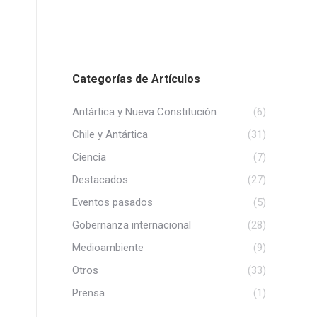
Categorías de Artículos
Antártica y Nueva Constitución
(6)
Chile y Antártica
(31)
Ciencia
(7)
Destacados
(27)
Eventos pasados
(5)
Gobernanza internacional
(28)
Medioambiente
(9)
Otros
(33)
Prensa
(1)