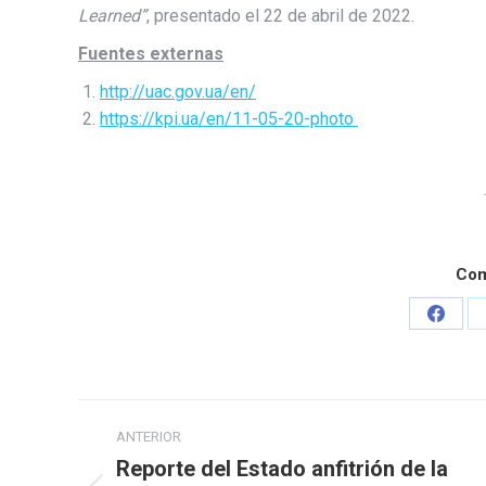
Learned”
, presentado el 22 de abril de 2022.
Fuentes externas
http://uac.gov.ua/en/
https://kpi.ua/en/11-05-20-photo
Com
Share
on
Faceb
Navegación
ANTERIOR
entre
Reporte del Estado anfitrión de la