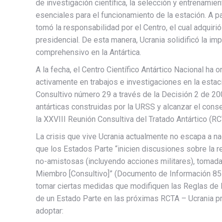
de investigación científica, la selección y entrenamie
esenciales para el funcionamiento de la estación. A pa
tomó la responsabilidad por el Centro, el cual adquirió
presidencial. De esta manera, Ucrania solidificó la imp
comprehensivo en la Antártica.
A la fecha, el Centro Científico Antártico Nacional ha
activamente en trabajos e investigaciones en la estac
Consultivo número 29 a través de la Decisión 2 de 2
antárticas construidas por la URSS y alcanzar el cons
la XXVIII Reunión Consultiva del Tratado Antártico (R
La crisis que vive Ucrania actualmente no escapa a na
que los Estados Parte “inicien discusiones sobre la 
no-amistosas (incluyendo acciones militares), tomada
Miembro [Consultivo]” (Documento de Información 85 r
tomar ciertas medidas que modifiquen las Reglas de P
de un Estado Parte en las próximas RCTA – Ucrania p
adoptar: