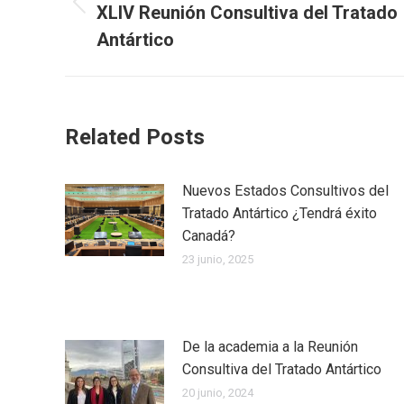
XLIV Reunión Consultiva del Tratado
Publicación
publicaciones
anterior:
Antártico
Related Posts
Nuevos Estados Consultivos del
Tratado Antártico ¿Tendrá éxito
Canadá?
23 junio, 2025
De la academia a la Reunión
Consultiva del Tratado Antártico
20 junio, 2024